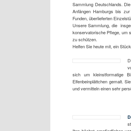
Sammlung Deutschlands. Die Au
Anfängen Hamburgs bis zur 
Funden, überlieferten Einzelst
Unsere Sammlung, die insgesa
konservatorische Pflege, um s
zu schützen.
Helfen Sie heute mit, ein Stüc
D
v
sich um kleinstformatige B
Elfenbeinplättchen gemalt. S
und vermitteln einen sehr per
D
s
Ihre höchst empfindlichen ve