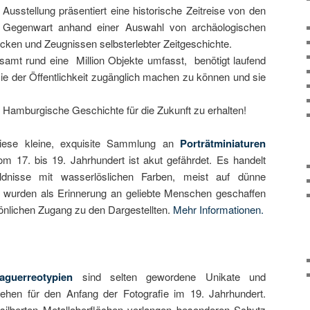
sstellung präsentiert eine historische Zeitreise von den
Gegenwart anhand einer Auswahl von archäologischen
ücken und Zeugnissen selbsterlebter Zeitgeschichte.
mt rund eine Million Objekte umfasst, benötigt laufend
ie der Öffentlichkeit zugänglich machen zu können und sie
k Hamburgische Geschichte für die Zukunft zu erhalten!
iese kleine, exquisite Sammlung an
Porträtminiaturen
om 17. bis 19. Jahrhundert ist akut gefährdet. Es handelt
ildnisse mit wasserlöslichen Farben, meist auf dünne
ie wurden als Erinnerung an geliebte Menschen geschaffen
sönlichen Zugang zu den Dargestellten.
Mehr Informationen.
aguerreotypien
sind selten gewordene Unikate und
tehen für den Anfang der Fotografie im 19. Jahrhundert.
rsilberten Metalloberflächen verlangen besonderen Schutz