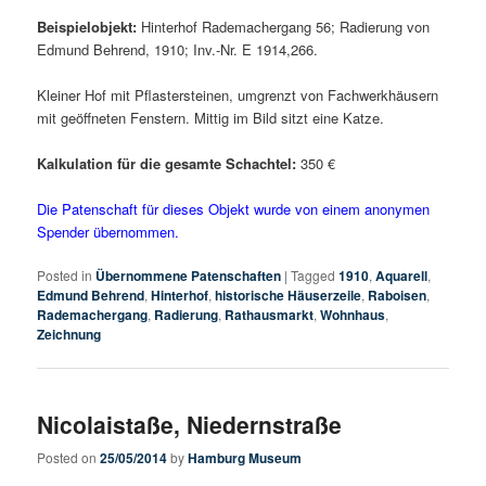
Beispielobjekt:
Hinterhof Rademachergang 56; Radierung von
Edmund Behrend, 1910; Inv.-Nr. E 1914,266.
Kleiner Hof mit Pflastersteinen, umgrenzt von Fachwerkhäusern
mit geöffneten Fenstern. Mittig im Bild sitzt eine Katze.
Kalkulation für die gesamte Schachtel:
350 €
Die Patenschaft für dieses Objekt wurde von einem anonymen
Spender übernommen.
Posted in
Übernommene Patenschaften
|
Tagged
1910
,
Aquarell
,
Edmund Behrend
,
Hinterhof
,
historische Häuserzeile
,
Raboisen
,
Rademachergang
,
Radierung
,
Rathausmarkt
,
Wohnhaus
,
Zeichnung
Nicolaistaße, Niedernstraße
Posted on
25/05/2014
by
Hamburg Museum