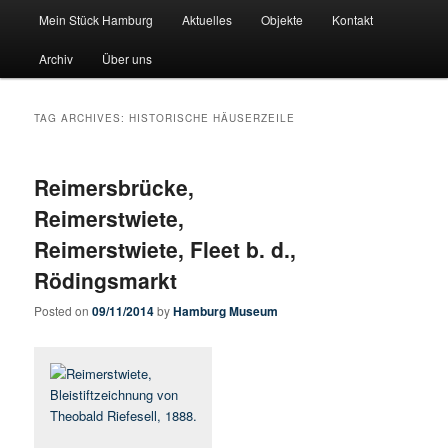
Main menu
Pate stehen fuer Hamburgs Geschichte
Mein Stück Hamburg
Aktuelles
Objekte
Kontakt
Skip to primary content
Skip to secondary content
Archiv
Über uns
Mein-Stueck-Hamburg
TAG ARCHIVES:
HISTORISCHE HÄUSERZEILE
Reimersbrücke,
Reimerstwiete,
Reimerstwiete, Fleet b. d.,
Rödingsmarkt
Posted on
09/11/2014
by
Hamburg Museum