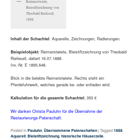
Reimerstwiete,
Bleistiftzeichnung von
Theobald Riefesell,
1888.
Inhalt der Schachtel
: Aquarelle, Zeichnungen, Radierungen.
Beispielobjekt:
Reimerstwiete, Bleistiftzeichnung von Theobald
Riefesell, datiert 16.07.1888.
Inv.-Nr. E 1895,648.
Blick in die belebte Reimerstwiete. Rechts steht ein
Pferdefuhrwerk, welches gerade be- oder entladen wird.
Kalkulation für die gesamte Schachtel:
350 €
Wir danken Christa Pauluhn für die Übernahme der
Restaurierungs-Patenschaft.
Posted in
Pauluhn
,
Übernommene Patenschaften
|
Tagged
1888
,
Aquarell
,
Bleistiftzeichnung
,
historische Häuserzeile
,