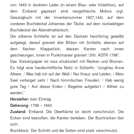
von 1843 in dunklem Leder (in einem Blau- oder Violettton), auf
dem Einband gepresst sind neogothische Motive (vgl.
Gesangbuch mit der Inventarnummer 1927,144): auf dem
vorderen Buchdeckel Johannes der Täufer, auf dem rückwärtigen
Buchdeckel der Abendmahlstisch.
Die silberne Schließe ist auf den Deckeln herzförmig gewölbt
aufgelegt, darauf graviert drei Blüten mit Schleife; ebenso auf
dem flachen Klappstück, dessen Kanten nach innen
geschwungen, innen in Punktmanier graviert “Jhfr. ADTR 1798″.
Das Vorsatzpapier ist rosa strukturiert mit Ranken und Blumen.
Es folgt eine handschriftliche Notiz in Sütterlin: “Jungfrau Anna
Albers. / Was hab ich auf der Welt / Nur Kreuz und Leiden, / Mein
Seel verlanget sehr / Nach himmlischen Freuden; / Hab wenig
gute Tag / Auf dieser Erden / Begehre aufgelös’t / Allhier zu
werden.”
Hersteller:
kein Eintrag
Datierung:
1798 – 1843
Zustand:
Einband: Die Oberfläche ist leicht verschmutzt. Die
Ecken sind bestoßen, die Kanten berieben. Der Buchrücken löst
sich.
Buchblock: Der Schnitt und die Seiten sind stark verschmutzt.