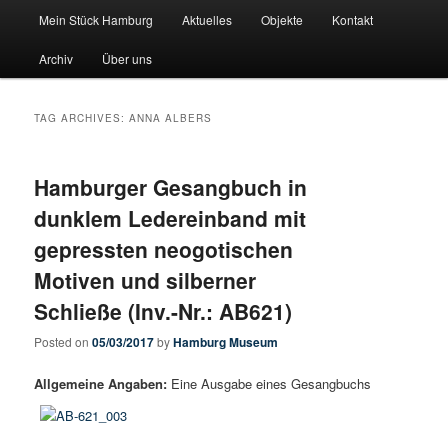
Main menu
Pate stehen fuer Hamburgs Geschichte
Mein Stück Hamburg
Aktuelles
Objekte
Kontakt
Skip to primary content
Skip to secondary content
Archiv
Über uns
Mein-Stueck-Hamburg
TAG ARCHIVES:
ANNA ALBERS
Hamburger Gesangbuch in
dunklem Ledereinband mit
gepressten neogotischen
Motiven und silberner
Schließe (Inv.-Nr.: AB621)
Posted on
05/03/2017
by
Hamburg Museum
Allgemeine Angaben:
Eine Ausgabe eines Gesangbuchs