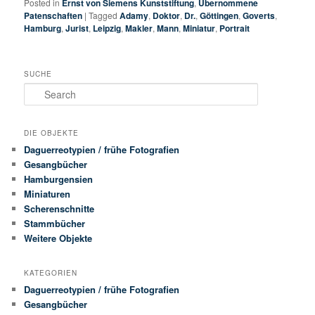
Posted in
Ernst von Siemens Kunststiftung
,
Übernommene
Patenschaften
|
Tagged
Adamy
,
Doktor
,
Dr.
,
Göttingen
,
Goverts
,
Hamburg
,
Jurist
,
Leipzig
,
Makler
,
Mann
,
Miniatur
,
Portrait
SUCHE
Search
DIE OBJEKTE
Daguerreotypien / frühe Fotografien
Gesangbücher
Hamburgensien
Miniaturen
Scherenschnitte
Stammbücher
Weitere Objekte
KATEGORIEN
Daguerreotypien / frühe Fotografien
Gesangbücher