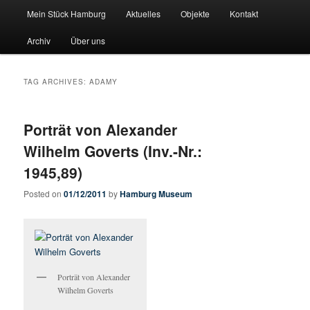
Main menu
Pate stehen fuer Hamburgs Geschichte
Mein Stück Hamburg
Aktuelles
Objekte
Kontakt
Skip to primary content
Skip to secondary content
Archiv
Über uns
Mein-Stueck-Hamburg
TAG ARCHIVES:
ADAMY
Porträt von Alexander
Wilhelm Goverts (Inv.-Nr.:
1945,89)
Posted on
01/12/2011
by
Hamburg Museum
Porträt von Alexander
Wilhelm Goverts