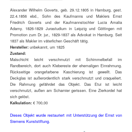
Alexander Wilhelm Goverts, geb. 29.12.1805 in Hamburg, gest.
22.4.1856 ebd., Sohn des Kaufmanns und Maklers Ernst
Friedrich Goverts und der Kaufmannstochter Lucia Amalia
Adamy. 1826-1829 Jurastudium in Leipzig und Göttingen mit
Promotion zum Dr. jur., 1829-1837 als Advokat in Hamburg. Seit
1837 als Makler im väterlichen Geschäft tätig.
Hersteller:
unbekannt, um 1825
Zustand:
Malschicht leicht verschmutzt mit Schimmelbefall im
Randbereich, dort auch Klebereste der ehemaligen Einrahmung.
Rückseitige orangefarbene Kaschierung ist gewellt. Das
Deckglas ist außerordentlich stark verschmutzt und craqueliert.
Die Rahmung gefährdet das Objekt. Das Etui ist leicht
verschmutzt, außen am Scharnier gerissen. Eine Zierkordel hat
sich gelöst.
Kalkulation:
€ 700,00
Dieses Objekt wurde restauriert mit Unterstützung der Ernst von
Siemens Kunststiftung.