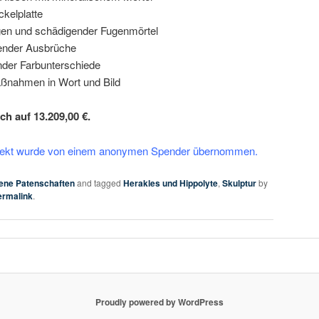
kelplatte
gen und schädigender Fugenmörtel
render Ausbrüche
nder Farbunterschiede
ßnahmen in Wort und Bild
h auf 13.209,00 €.
Objekt wurde von einem anonymen Spender übernommen.
ne Patenschaften
and tagged
Herakles und Hippolyte
,
Skulptur
by
ermalink
.
Proudly powered by WordPress