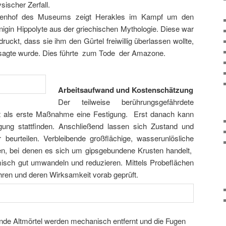
ischer Zerfall.
nnenhof des Museums zeigt Herakles im Kampf um den
gin Hippolyte aus der griechischen Mythologie. Diese war
ruckt, dass sie ihm den Gürtel freiwillig überlassen wollte,
rsagte wurde. Dies führte zum Tode der Amazone.
Arbeitsaufwand und Kostenschätzung
Der teilweise berührungsgefährdete
rt als erste Maßnahme eine Festigung. Erst danach kann
gung stattfinden. Anschließend lassen sich Zustand und
beurteilen. Verbleibende großflächige, wasserunlösliche
n, bei denen es sich um gipsgebundene Krusten handelt,
misch gut umwandeln und reduzieren. Mittels Probeflächen
ren und deren Wirksamkeit vorab geprüft.
nde Altmörtel werden mechanisch entfernt und die Fugen