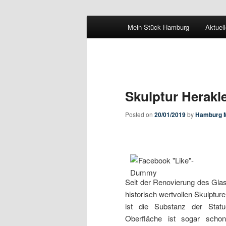
Main menu
Pate stehen fuer Hamburgs Ge
Mein Stück Hamburg
Aktuel
Skip to primary content
Skip to secondary content
Mein-Stueck
Skulptur Herakl
Posted on
20/01/2019
by
Hamburg 
Seit der Renovierung des Glas
historisch wertvollen Skulptu
ist die Substanz der Stat
Oberfläche ist sogar scho