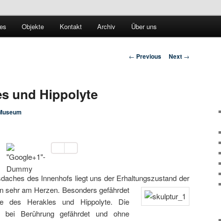
schichte
les
Objekte
Kontakt
Archiv
Über uns
-Hamburg
Post navigation
←
Previous
Next
→
es und Hippolyte
Museum
daches des Innenhofs liegt uns der Erhaltungszustand der
ren sehr am Herzen. Besonders gefährdet
ue des Herakles und Hippolyte. Die
n bei Berührung gefährdet und ohne