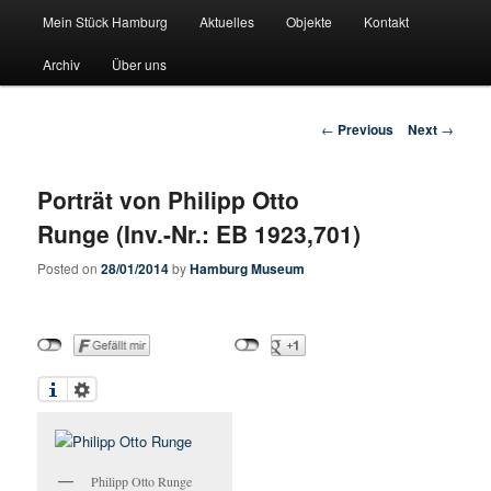
Main menu
Pate stehen fuer Hamburgs Geschichte
Mein Stück Hamburg
Aktuelles
Objekte
Kontakt
Skip to primary content
Skip to secondary content
Archiv
Über uns
Mein-Stueck-Hamburg
Post navigation
←
Previous
Next
→
Porträt von Philipp Otto
Runge (Inv.-Nr.: EB 1923,701)
Posted on
28/01/2014
by
Hamburg Museum
Philipp Otto Runge