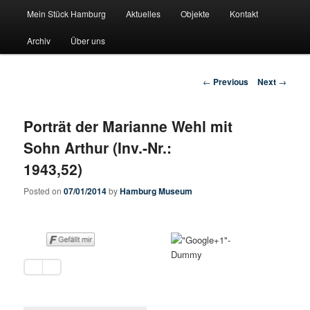
Main menu
Pate stehen fuer Hamburgs Geschichte
Mein Stück Hamburg
Aktuelles
Objekte
Kontakt
Skip to primary content
Skip to secondary content
Archiv
Über uns
Mein-Stueck-Hamburg
Post navigation
←
Previous
Next
→
Porträt der Marianne Wehl mit
Sohn Arthur (Inv.-Nr.:
1943,52)
Posted on
07/01/2014
by
Hamburg Museum