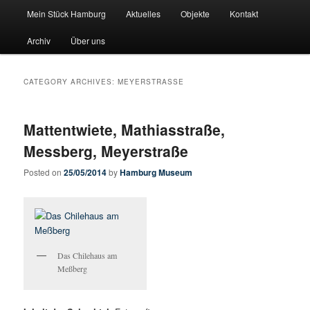
Main menu
Pate stehen fuer Hamburgs Geschichte
Mein Stück Hamburg
Aktuelles
Objekte
Kontakt
Skip to primary content
Skip to secondary content
Archiv
Über uns
Mein-Stueck-Hamburg
CATEGORY ARCHIVES:
MEYERSTRASSE
Mattentwiete, Mathiasstraße,
Messberg, Meyerstraße
Posted on
25/05/2014
by
Hamburg Museum
Das Chilehaus am
Meßberg