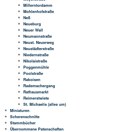
Millerntordamm
Mohlenhofstraße
Neß
Neueburg
Neuer Wall
Neumannstraße
Neust. Neuerweg
Neustädterstraße
Niedernstraße
Nikolaistraße
Poggenmühle
Poolstraße
Raboisen
Rademachergang
Rathausmarkt
Reimerstwiete
St. Michaelis (alles um)
Miniaturen
Scherenschnitte
Stammbücher
Übernommene Patenschaften