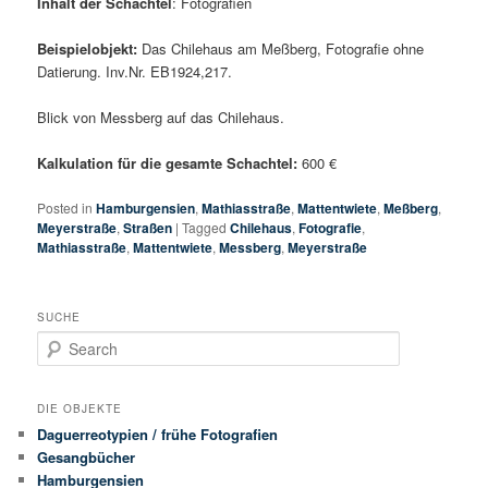
Inhalt der Schachtel
: Fotografien
Beispielobjekt:
Das Chilehaus am Meßberg, Fotografie ohne
Datierung. Inv.Nr. EB1924,217.
Blick von Messberg auf das Chilehaus.
Kalkulation für die gesamte Schachtel:
600 €
Posted in
Hamburgensien
,
Mathiasstraße
,
Mattentwiete
,
Meßberg
,
Meyerstraße
,
Straßen
|
Tagged
Chilehaus
,
Fotografie
,
Mathiasstraße
,
Mattentwiete
,
Messberg
,
Meyerstraße
SUCHE
Search
DIE OBJEKTE
Daguerreotypien / frühe Fotografien
Gesangbücher
Hamburgensien